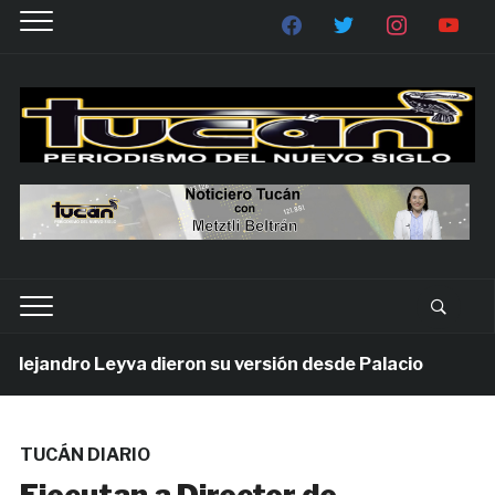
jandro Leyva dieron su versión desde Palacio
6 día
TUCÁN DIARIO
Ejecutan a Director de