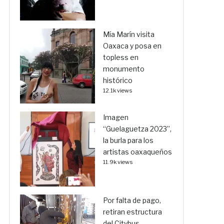
Mía Marín visita
Oaxaca y posa en
topless en
monumento
histórico
12.1k views
Imagen
“Guelaguetza 2023”,
la burla para los
artistas oaxaqueños
11.9k views
Por falta de pago,
retiran estructura
del Citybus