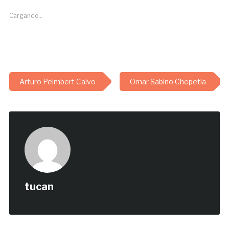
Cargando...
Arturo Peimbert Calvo
Omar Sabino Chepetla
tucan