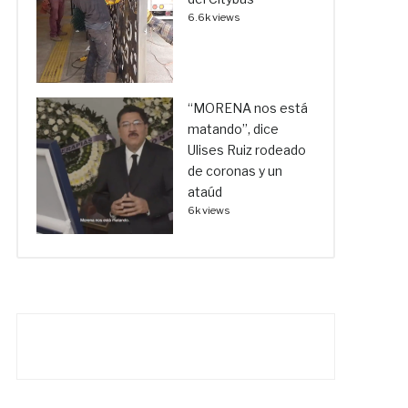
6.6k views
“MORENA nos está
matando”, dice
Ulises Ruiz rodeado
de coronas y un
ataúd
6k views