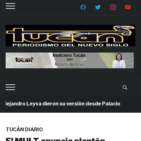
jandro Leyva dieron su versión desde Palacio
1 se
TUCÁN DIARIO
El MULT anuncia plantón