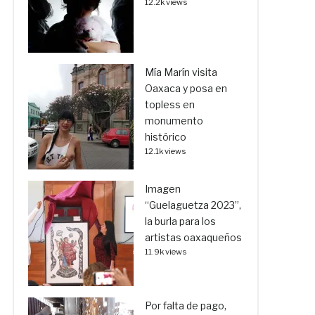
12.2k views
Mía Marín visita
Oaxaca y posa en
topless en
monumento
histórico
12.1k views
Imagen
“Guelaguetza 2023”,
la burla para los
artistas oaxaqueños
11.9k views
Por falta de pago,