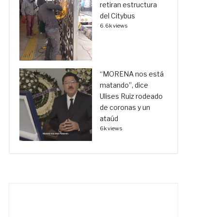
retiran estructura
del Citybus
6.6k views
“MORENA nos está
matando”, dice
Ulises Ruiz rodeado
de coronas y un
ataúd
6k views