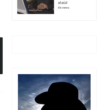
ataúd
6k views