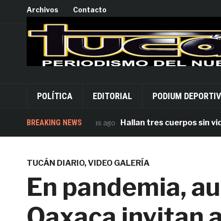
Archivos
Contacto
POLÍTICA
EDITORIAL
PODIUM DEPORTI
BREAKING NEWS
Hallan tres cuerpos sin vida en
7 días ago
TUCÁN DIARIO
,
VIDEO GALERÍA
En pandemia, au
Oaxaca invitan a