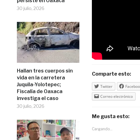
persiste en Oaxaca
30 julio, 2026
Hallan tres cuerpos sin
Comparte esto:
vida en la carretera
Juquila-Yolotepec;
Twitter
Faceboo
Fiscalía de Oaxaca
Correo electrónico
investiga el caso
30 julio, 2026
Me gusta esto:
Cargando...