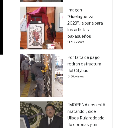
Imagen
“Guelaguetza
2023”, la burla para
los artistas
oaxaqueños
11.9k views
Por falta de pago,
retiran estructura
del Citybus
6.6k views
“MORENA nos está
matando”, dice
Ulises Ruiz rodeado
de coronas y un