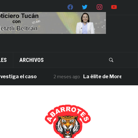
LES
ARCHIVOS
iga el caso
La élite de Morena en Oaxa
2 meses ago