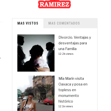
MAS VISTOS
MAS COMENTADOS
Divorcio. Ventajas y
desventajas para
una Familia
12.2k views
o
Mía Marín visita
Oaxaca y posa en
topless en
monumento
histórico
12.1k views