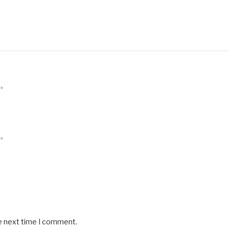
*
*
he next time I comment.