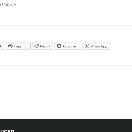
 Pública
k
Imprimir
Reddit
Telegram
WhatsApp
tucan