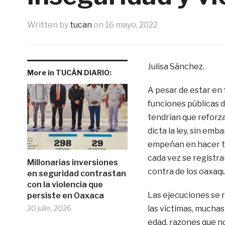
Written by
tucan
on
16 mayo, 2022
Julisa Sánchez.
More in TUCÁN DIARIO:
A pesar de estar en 
funciones públicas d
tendrían que reforza
dicta la ley, sin emb
empeñan en hacer tod
cada vez se registra
Millonarias inversiones
contra de los oaxaq
en seguridad contrastan
con la violencia que
Las ejecuciones se re
persiste en Oaxaca
30 julio, 2026
las víctimas, mucha
edad, razones que n