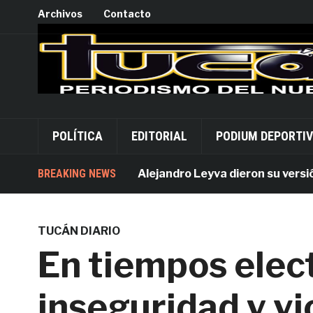
Archivos
Contacto
POLÍTICA
EDITORIAL
PODIUM DEPORTI
Acusados por Alejandro Leyva dieron su versión desd
BREAKING NEWS
TUCÁN DIARIO
En tiempos elect
inseguridad y vi