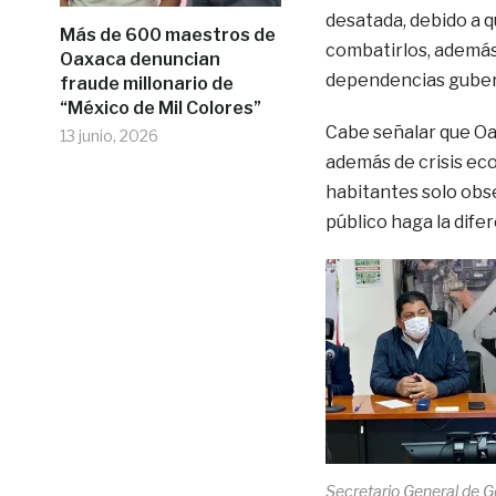
desatada, debido a q
Más de 600 maestros de
combatirlos, además
Oaxaca denuncian
dependencias gube
fraude millonario de
“México de Mil Colores”
Cabe señalar que Oax
13 junio, 2026
además de crisis eco
habitantes solo obse
público haga la difer
Secretario General de G