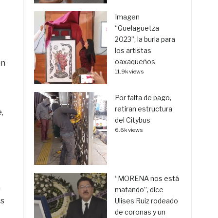
Imagen
“Guelaguetza
2023”, la burla para
los artistas
oaxaqueños
un
11.9k views
Por falta de pago,
retiran estructura
,
del Citybus
6.6k views
“MORENA nos está
a
matando”, dice
os
Ulises Ruiz rodeado
de coronas y un