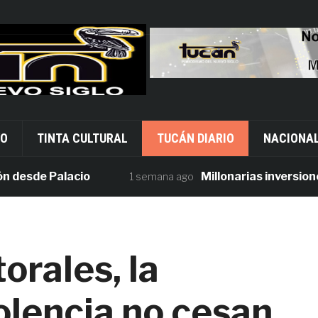
VO
TINTA CULTURAL
TUCÁN DIARIO
NACIONA
e Palacio
Millonarias inversiones en 
1 semana ago
orales, la
olencia no cesan