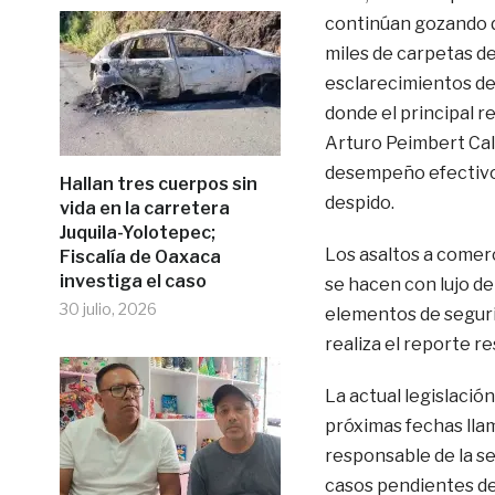
continúan gozando de
miles de carpetas de
esclarecimientos de l
donde el principal r
Arturo Peimbert Cal
desempeño efectivo, 
Hallan tres cuerpos sin
despido.
vida en la carretera
Juquila-Yolotepec;
Los asaltos a comerc
Fiscalía de Oaxaca
investiga el caso
se hacen con lujo de
30 julio, 2026
elementos de segurid
realiza el reporte r
La actual legislació
próximas fechas llam
responsable de la se
casos pendientes de 