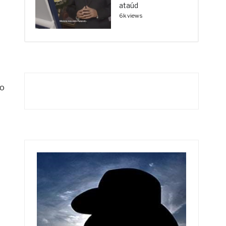
ataúd
6k views
io