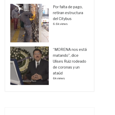
Por falta de pago,
retiran estructura
del Citybus
6.6k views
“MORENA nos está
matando”, dice
Ulises Ruiz rodeado
de coronas y un
ataúd
6k views