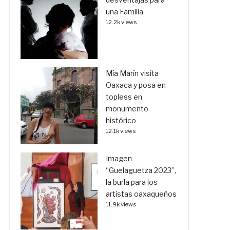
una Familia
12.2k views
Mía Marín visita
Oaxaca y posa en
topless en
monumento
histórico
12.1k views
Imagen
“Guelaguetza 2023”,
la burla para los
artistas oaxaqueños
11.9k views