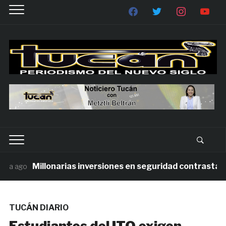
Millonarias inversiones en seguridad contrastan con
 ago
TUCÁN DIARIO
Estudiantes del ITO exigen