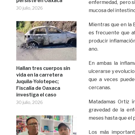
persiste en Oaxaca
enfermedad, pero sin
30 julio, 2026
mucosa del intestino
Mientras que en la 
es frecuente que af
producir inflamación
ano.
En ambas la inflam
Hallan tres cuerpos sin
ulcerarse y evolucio
vida en la carretera
que a veces pueden
Juquila-Yolotepec;
cercanas.
Fiscalía de Oaxaca
investiga el caso
Matadamas Ortiz ín
30 julio, 2026
gravedad de la en
meses hasta que el p
Los más important