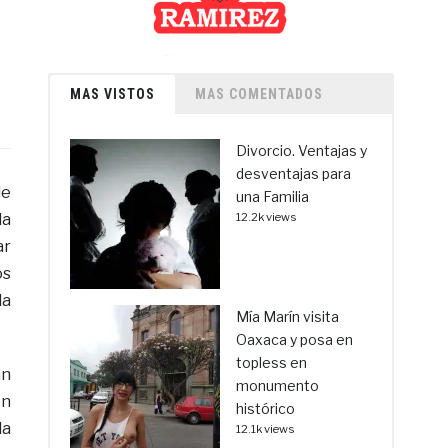
MAS VISTOS
MAS COMENTADOS
Divorcio. Ventajas y
desventajas para
de
una Familia
la
12.2k views
ar
os
da
Mía Marín visita
Oaxaca y posa en
topless en
an
monumento
en
histórico
la
12.1k views