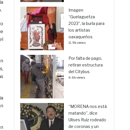
la
.
Imagen
“Guelaguetza
so
2023”, la burla para
los artistas
de
oaxaqueños
el
11.9k views
Por falta de pago,
en
retiran estructura
s,
del Citybus
as
6.6k views
la
an
“MORENA nos está
matando”, dice
Ulises Ruiz rodeado
de coronas y un
en