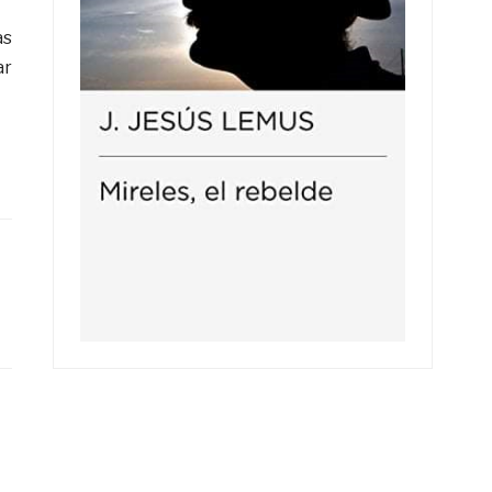
as
ar