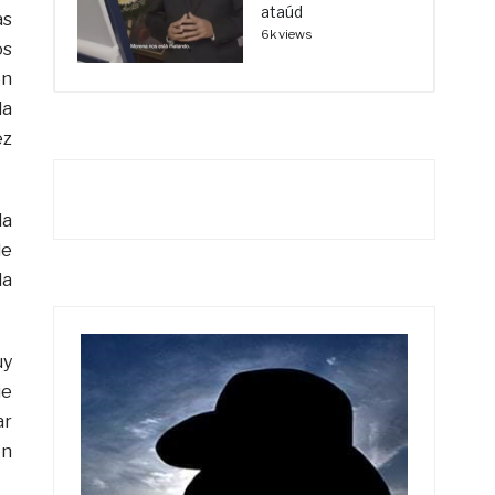
ataúd
as
6k views
os
en
la
ez
la
de
la
uy
ue
ar
en