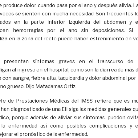
 produce dolor cuando pasa por el ano y después alivia. L
 veces se sienten con mucha necesidad. Son frecuentes l
izados en la parte inferior izquierda del abdomen y 
ucen hemorragias por el ano sin deposiciones. Si 
iza en la zona del recto puede haber estreñimiento en v
s presentan síntomas graves en el transcurso de 
gan al ingreso en el hospital, como son la diarrea de más 
a con sangre, fiebre alta, taquicardia y dolor abdominal por 
tino grueso. Dijo Matadamas Ortiz.
jefe de Prestaciones Médicas del IMSS refiere que es m
 han diagnosticado de una EII siga las medidas generales q
dico, porque además de aliviar sus síntomas, pueden evit
 la enfermedad así como posibles complicaciones y 
ejorar el pronóstico de la enfermedad.