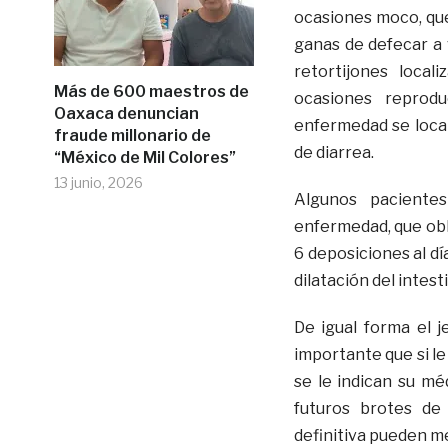
ocasiones moco, que
ganas de defecar a
retortijones local
Más de 600 maestros de
ocasiones reprod
Oaxaca denuncian
enfermedad se local
fraude millonario de
de diarrea.
“México de Mil Colores”
13 junio, 2026
Algunos paciente
enfermedad, que obli
6 deposiciones al dí
dilatación del intes
De igual forma el 
importante que si le
se le indican su mé
futuros brotes de
definitiva pueden m