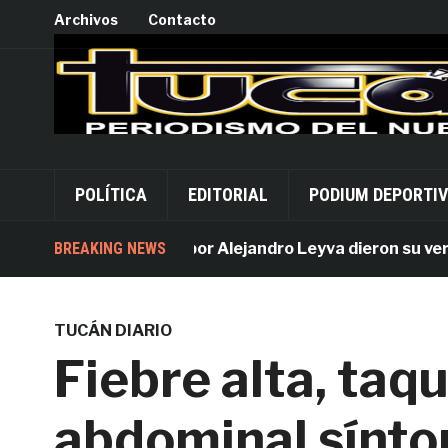
Archivos
Contacto
POLÍTICA
EDITORIAL
PODIUM DEPORTI
BREAKING NEWS
Acusados por Alejandro Leyva dieron su versión 
TUCÁN DIARIO
Fiebre alta, taqu
abdominal sínt