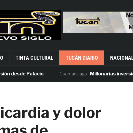
VO
TINTA CULTURAL
TUCÁN DIARIO
NACIONA
desde Palacio
Millonarias inversiones 
1 semana ago
icardia y dolor
omas de