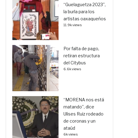
“Guelaguetza 2023”,
la burla para los
artistas oaxaqueños
11.9k views
Por falta de pago,
retiran estructura
del Citybus
6.6k views
“MORENA nos está
matando”, dice
Ulises Ruiz rodeado
de coronas y un
ataúd
6k views