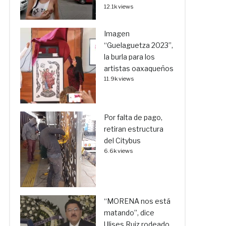
12.1k views
Imagen
“Guelaguetza 2023”,
la burla para los
artistas oaxaqueños
11.9k views
Por falta de pago,
retiran estructura
del Citybus
6.6k views
“MORENA nos está
matando”, dice
Ulises Ruiz rodeado