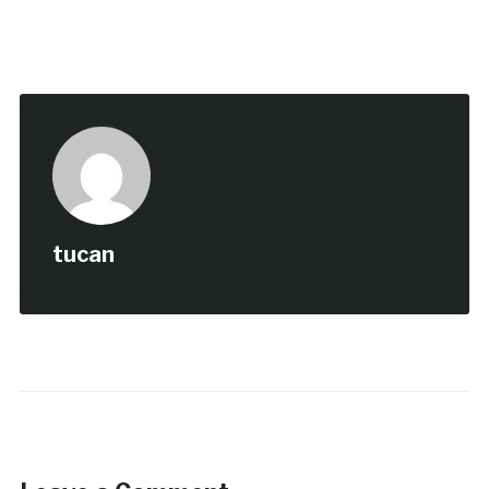
tucan