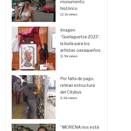
monumento
histórico
12.1k views
Imagen
“Guelaguetza 2023”,
la burla para los
artistas oaxaqueños
11.9k views
Por falta de pago,
retiran estructura
del Citybus
6.6k views
“MORENA nos está