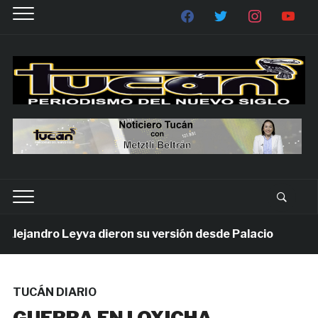
ejandro Leyva dieron su versión desde Palacio
1 se
TUCÁN DIARIO
GUERRA EN LOXICHA