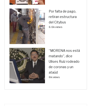
Por falta de pago,
retiran estructura
del Citybus
6.6k views
“MORENA nos está
matando”, dice
Ulises Ruiz rodeado
de coronas y un
ataúd
6k views