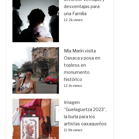
desventajas para
una Familia
12.2k views
Mía Marín visita
Oaxaca y posa en
topless en
monumento
histórico
12.1k views
Imagen
“Guelaguetza 2023”,
la burla para los
artistas oaxaqueños
11.9k views