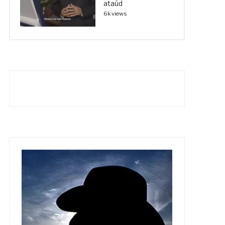
ataúd
6k views