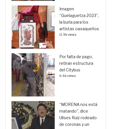
Imagen
“Guelaguetza 2023”,
la burla para los
artistas oaxaqueños
11.9k views
Por falta de pago,
retiran estructura
del Citybus
6.6k views
“MORENA nos está
matando”, dice
Ulises Ruiz rodeado
de coronas y un