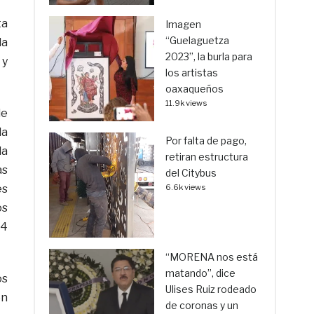
ta
Imagen
“Guelaguetza
la
2023”, la burla para
 y
los artistas
oaxaqueños
11.9k views
de
la
Por falta de pago,
la
retiran estructura
as
del Citybus
es
6.6k views
os
24
“MORENA nos está
matando”, dice
os
Ulises Ruiz rodeado
en
de coronas y un