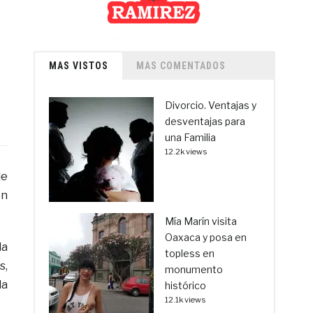
MAS VISTOS
MAS COMENTADOS
Divorcio. Ventajas y
desventajas para
una Familia
12.2k views
de
ón
Mía Marín visita
Oaxaca y posa en
la
topless en
s,
monumento
la
histórico
12.1k views