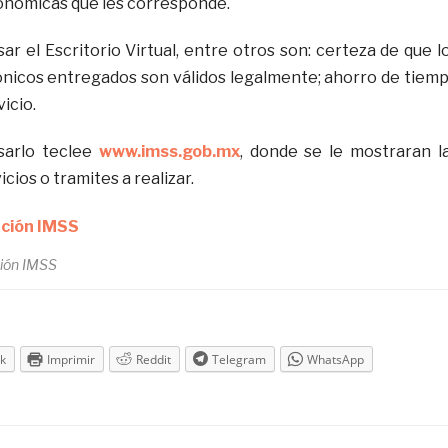
onómicas que les corresponde.
ar el Escritorio Virtual, entre otros son: certeza de que l
nicos entregados son válidos legalmente; ahorro de tiem
vicio.
sarlo teclee
www.imss.gob.mx
, donde se le mostraran l
cios o tramites a realizar.
ión IMSS
k
Imprimir
Reddit
Telegram
WhatsApp