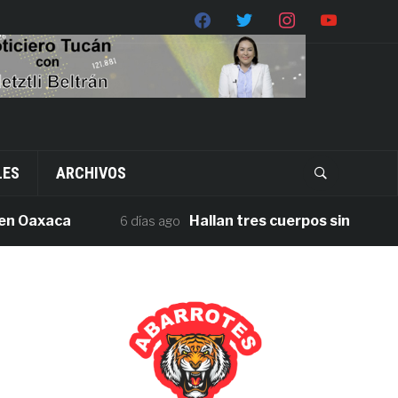
LES
ARCHIVOS
axaca
Hallan tres cuerpos sin vida en la c
6 días ago