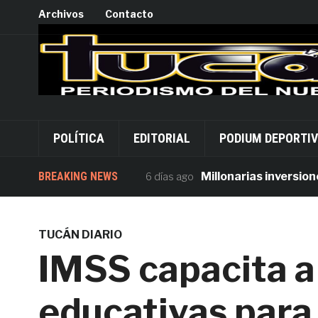
Archivos
Contacto
POLÍTICA
EDITORIAL
PODIUM DEPORTI
BREAKING NEWS
Millonarias inversiones en
6 días ago
TUCÁN DIARIO
IMSS capacita a
educativas para l