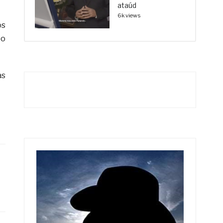
ataúd
6k views
os
po
as