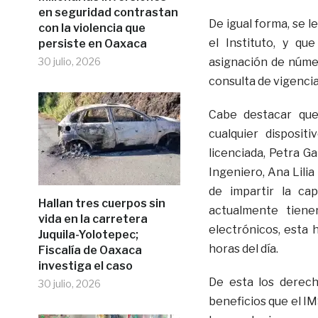
en seguridad contrastan
De igual forma, se l
con la violencia que
el Instituto, y qu
persiste en Oaxaca
30 julio, 2026
asignación de número
consulta de vigencia
Cabe destacar que
cualquier disposit
licenciada, Petra Ga
Ingeniero, Ana Lili
de impartir la cap
Hallan tres cuerpos sin
actualmente tiene
vida en la carretera
electrónicos, esta 
Juquila-Yolotepec;
horas del día.
Fiscalía de Oaxaca
investiga el caso
De esta los derech
30 julio, 2026
beneficios que el IM