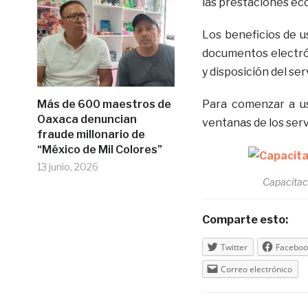
las prestaciones ec
Los beneficios de us
documentos electró
y disposición del ser
Más de 600 maestros de
Para comenzar a u
Oaxaca denuncian
ventanas de los servi
fraude millonario de
“México de Mil Colores”
13 junio, 2026
Capacitac
Comparte esto:
Twitter
Faceboo
Correo electrónico