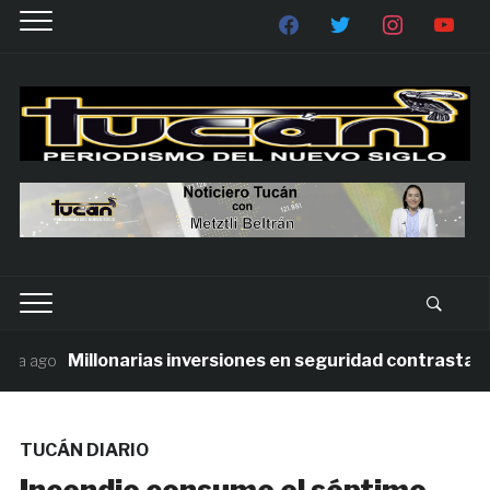
Millonarias inversiones en seguridad contrastan con
 ago
TUCÁN DIARIO
Incendio consume el séptimo