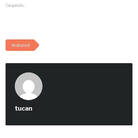
Cargando...
featured
tucan