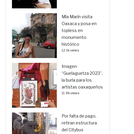
Mía Marín visita
Oaxaca y posa en
topless en
monumento
histórico
12.1k views
Imagen
“Guelaguetza 2023”,
la burla para los
artistas oaxaqueños
11.9k views
Por falta de pago,
retiran estructura
del Citybus