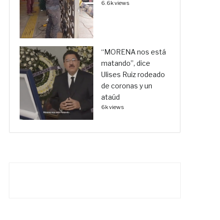
6.6k views
“MORENA nos está
matando”, dice
Ulises Ruiz rodeado
de coronas y un
ataúd
6k views