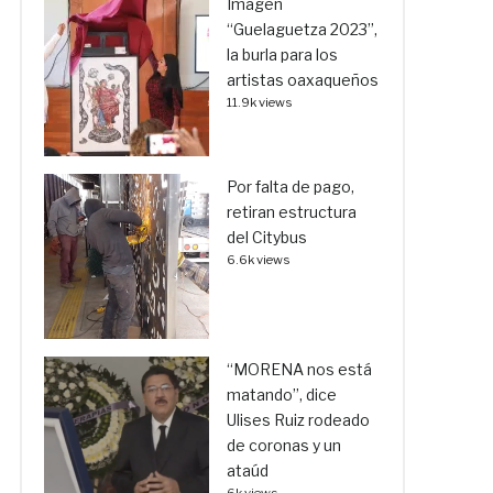
Imagen
“Guelaguetza 2023”,
la burla para los
artistas oaxaqueños
11.9k views
Por falta de pago,
retiran estructura
del Citybus
6.6k views
“MORENA nos está
matando”, dice
Ulises Ruiz rodeado
de coronas y un
ataúd
6k views