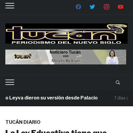
 Leyva dieron su versión desde Palacio
M
7 días ago
TUCÁN DIARIO
La Ley Educativa tiene que