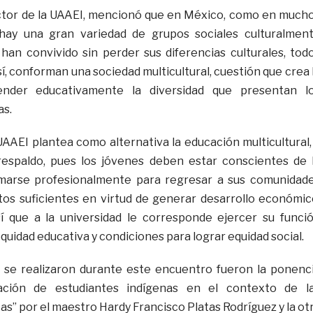
ector de la UAAEI, mencionó que en México, como en much
hay una gran variedad de grupos sociales culturalmen
 han convivido sin perder sus diferencias culturales, tod
í, conforman una sociedad multicultural, cuestión que crea 
nder educativamente la diversidad que presentan l
as.
UAAEI plantea como alternativa la educación multicultural,
respaldo, pues los jóvenes deben estar conscientes de 
marse profesionalmente para regresar a sus comunidad
os suficientes en virtud de generar desarrollo económic
Así que a la universidad le corresponde ejercer su funci
 equidad educativa y condiciones para lograr equidad social.
e se realizaron durante este encuentro fueron la ponenc
gración de estudiantes indígenas en el contexto de l
as” por el maestro Hardy Francisco Platas Rodríguez y la ot