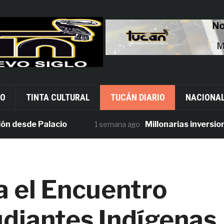
VO
TINTA CULTURAL
TUCÁN DIARIO
NACIONA
sde Palacio
Millonarias inversiones e
1 semana ago
a el Encuentro
udiantes Indígenas