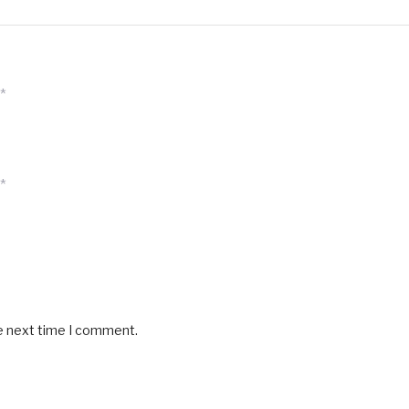
*
*
he next time I comment.