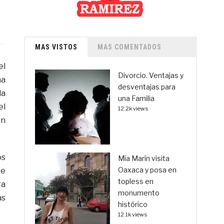
MAS VISTOS
MAS COMENTADOS
el
Divorcio. Ventajas y
ma
desventajas para
la
una Familia
el
12.2k views
ón
os
Mía Marín visita
Oaxaca y posa en
se
topless en
ra
monumento
as
histórico
12.1k views