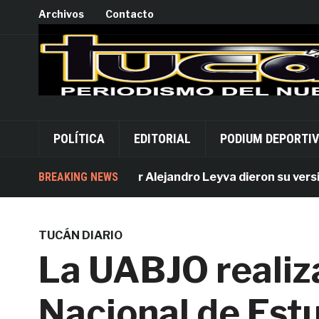
Archivos
Contacto
POLÍTICA
EDITORIAL
PODIUM DEPORTI
Acusados por Alejandro Leyva dieron su versión de
BREAKING NEWS
TUCÁN DIARIO
La UABJO realiz
Nacional de Est