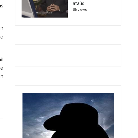
ataúd
as
6k views
en
de
il
de
en