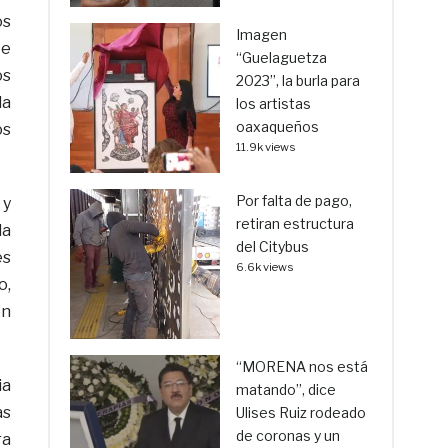
os
Imagen
te
“Guelaguetza
os
2023”, la burla para
la
los artistas
oaxaqueños
os
11.9k views
Por falta de pago,
 y
retiran estructura
la
del Citybus
es
6.6k views
o,
ón
“MORENA nos está
ia
matando”, dice
as
Ulises Ruiz rodeado
de coronas y un
ra