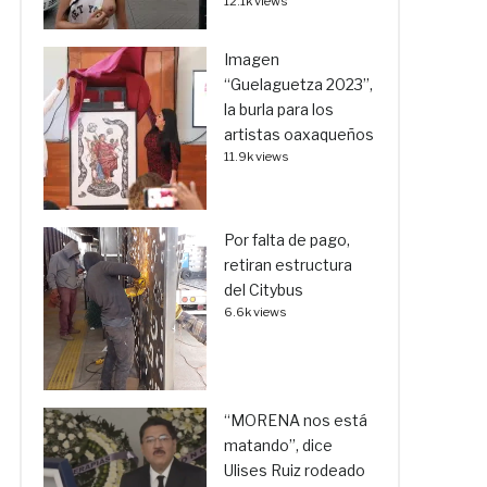
12.1k views
Imagen
“Guelaguetza 2023”,
la burla para los
artistas oaxaqueños
11.9k views
Por falta de pago,
retiran estructura
del Citybus
6.6k views
“MORENA nos está
matando”, dice
Ulises Ruiz rodeado