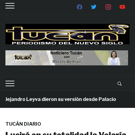
ejandro Leyva dieron su versión desde Palacio
1 se
TUCÁN DIARIO
Lucirá en su totalidad la Velaría