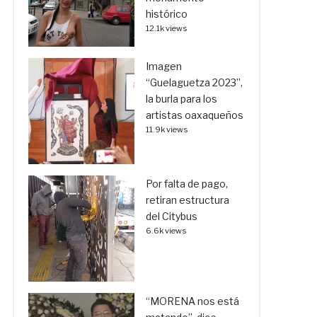
histórico
12.1k views
Imagen
“Guelaguetza 2023”,
la burla para los
artistas oaxaqueños
11.9k views
Por falta de pago,
retiran estructura
del Citybus
6.6k views
“MORENA nos está