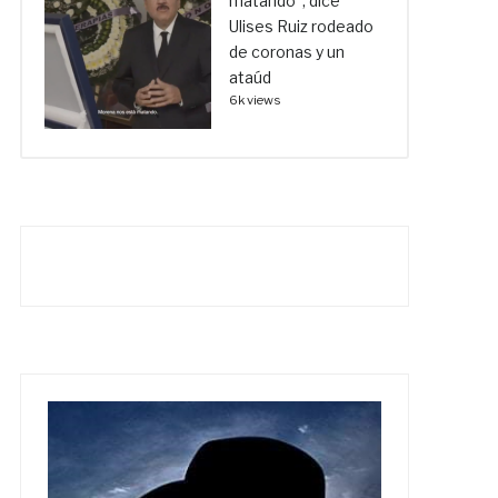
matando”, dice
Ulises Ruiz rodeado
de coronas y un
ataúd
6k views