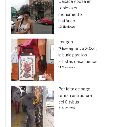
Oaxaca y posa en
topless en
monumento
histórico
12.1k views
Imagen
“Guelaguetza 2023”,
la burla para los
artistas oaxaqueños
11.9k views
Por falta de pago,
retiran estructura
del Citybus
6.6k views