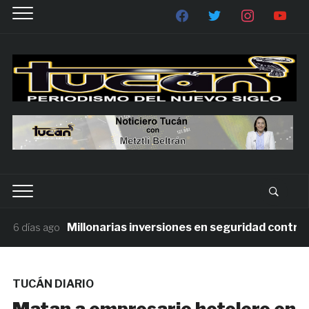
Millonarias inversiones en seguridad contrasta
6 días ago
TUCÁN DIARIO
Matan a empresario hotelero en