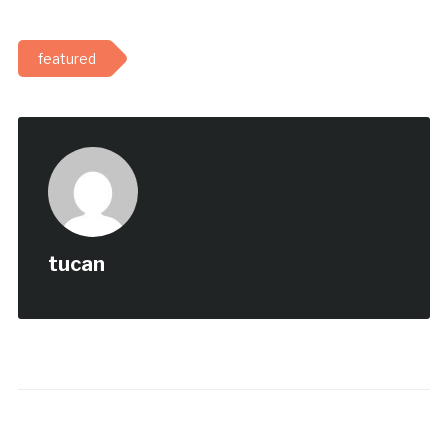
featured
tucan