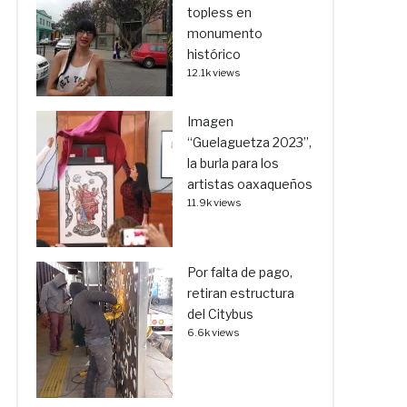
topless en
monumento
histórico
12.1k views
Imagen
“Guelaguetza 2023”,
la burla para los
artistas oaxaqueños
11.9k views
Por falta de pago,
retiran estructura
del Citybus
6.6k views