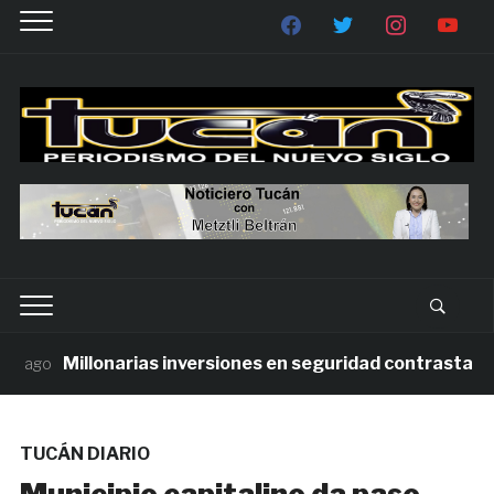
Millonarias inversiones en seguridad contrastan con 
ago
TUCÁN DIARIO
Municipio capitalino da paso