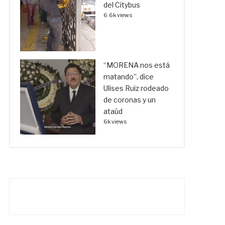
del Citybus
6.6k views
“MORENA nos está
matando”, dice
Ulises Ruiz rodeado
de coronas y un
ataúd
6k views