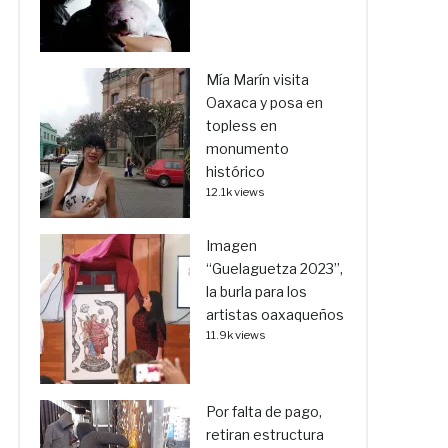
Mía Marín visita
Oaxaca y posa en
topless en
monumento
histórico
12.1k views
Imagen
“Guelaguetza 2023”,
la burla para los
artistas oaxaqueños
11.9k views
Por falta de pago,
retiran estructura