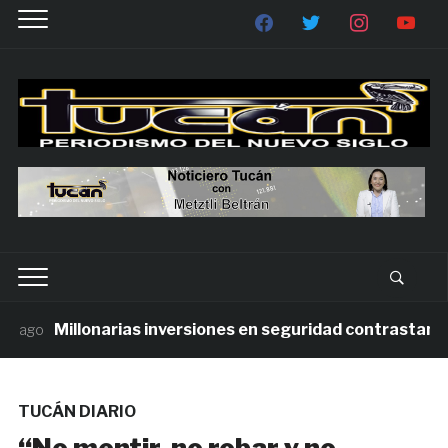
Millonarias inversiones en seguridad contrastan con l
ago
TUCÁN DIARIO
“No mentir, no robar y no