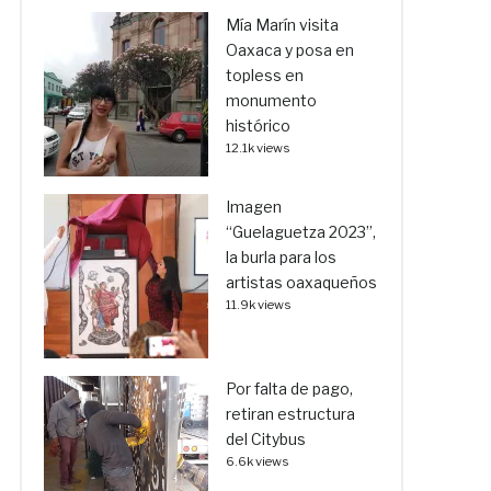
Mía Marín visita
Oaxaca y posa en
topless en
monumento
histórico
12.1k views
Imagen
“Guelaguetza 2023”,
la burla para los
artistas oaxaqueños
11.9k views
Por falta de pago,
retiran estructura
del Citybus
6.6k views