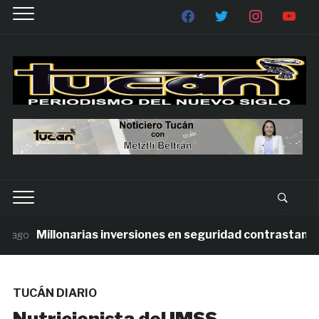
Millonarias inversiones en seguridad contrastan con l
go
TUCÁN DIARIO
Nutricionista del IMSS