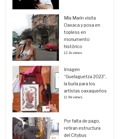
Mía Marín visita
Oaxaca y posa en
topless en
monumento
histórico
12.1k views
Imagen
“Guelaguetza 2023”,
la burla para los
artistas oaxaqueños
11.9k views
Por falta de pago,
retiran estructura
del Citybus