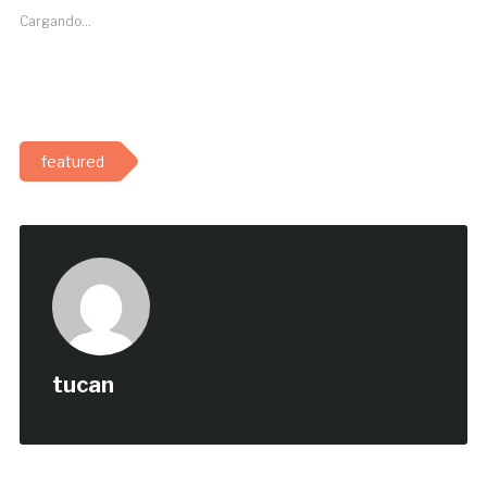
Cargando...
featured
tucan