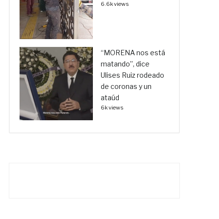
6.6k views
“MORENA nos está
matando”, dice
Ulises Ruiz rodeado
de coronas y un
ataúd
6k views