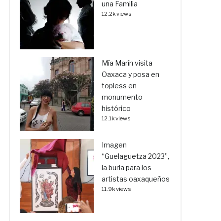
una Familia
12.2k views
Mía Marín visita
Oaxaca y posa en
topless en
monumento
histórico
12.1k views
Imagen
“Guelaguetza 2023”,
la burla para los
artistas oaxaqueños
11.9k views