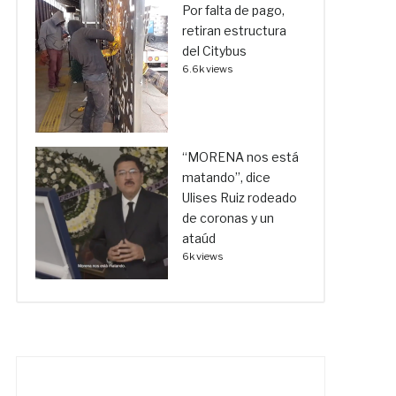
Por falta de pago,
retiran estructura
del Citybus
6.6k views
“MORENA nos está
matando”, dice
Ulises Ruiz rodeado
de coronas y un
ataúd
6k views