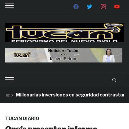
Millonarias inversiones en seguridad contrastan con l
ago
TUCÁN DIARIO
Ong’s presentan informe