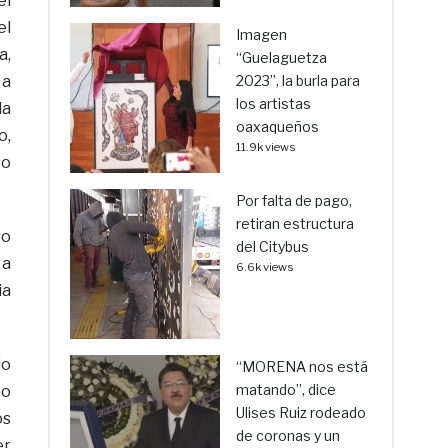
el
el
Imagen
a,
“Guelaguetza
 a
2023”, la burla para
los artistas
la
oaxaqueños
o,
11.9k views
so
Por falta de pago,
retiran estructura
ro
del Citybus
 a
6.6k views
ia
io
“MORENA nos está
matando”, dice
mo
Ulises Ruiz rodeado
os
de coronas y un
er