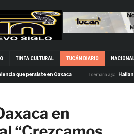
VO
TINTA CULTURAL
TUCÁN DIARIO
NACIONA
ia que persiste en Oaxaca
Hallan tres c
1 semana ago
Oaxaca en
al “Crezcamos