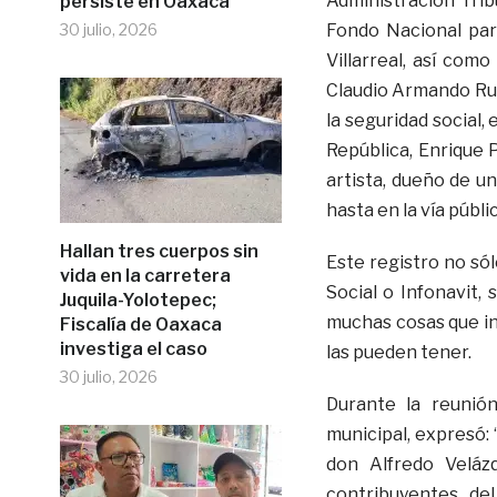
Administración Tribu
persiste en Oaxaca
30 julio, 2026
Fondo Nacional par
Villarreal, así com
Claudio Armando Ru
la seguridad social,
República, Enrique P
artista, dueño de u
hasta en la vía públ
Hallan tres cuerpos sin
Este registro no sól
vida en la carretera
Social o Infonavit,
Juquila-Yolotepec;
muchas cosas que in
Fiscalía de Oaxaca
investiga el caso
las pueden tener.
30 julio, 2026
Durante la reunió
municipal, expresó:
don Alfredo Veláz
contribuyentes de