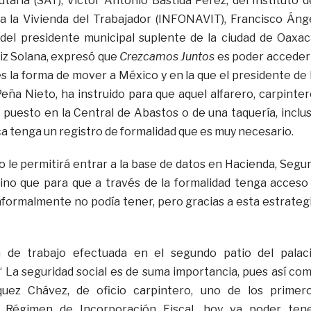
taria (SAT), Víctor Antonio Bastida Pérez; del Instituto d
a la Vivienda del Trabajador (INFONAVIT), Francisco Áng
o del presidente municipal suplente de la ciudad de Oaxac
iz Solana, expresó que
Crezcamos Juntos
es poder acceder
 es la forma de mover a México y en la que el presidente de 
eña Nieto, ha instruido para que aquel alfarero, carpinter
n puesto en la Central de Abastos o de una taquería, inclu
ica tenga un registro de formalidad que es muy necesario.
o le permitirá entrar a la base de datos en Hacienda, Segu
 sino que para que a través de la formalidad tenga acceso
formalmente no podía tener, pero gracias a esta estrateg
n de trabajo efectuada en el segundo patio del palac
 “ La seguridad social es de suma importancia, pues así co
quez Chávez, de oficio carpintero, uno de los primer
l Régimen de Incorporación Fiscal, hoy va poder ten