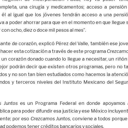
mpleta, una cirugía y medicamentos; acceso a pensión
; él al igual que los jóvenes tendrán acceso a una pensi
a a poder ahorrar para que en el momento en que llegue 
con ocho, diez o doce mil pesos al mes”.
lante de corazón, explicó Pérez del Valle, también ese jov
hacer esta cotización a través de este programa
Crezcam
 un corazón donado cuando lo llegue a necesitar, un riñón
mejor podrán decir que existen otros programas, pero no t
dos y no son tan bien estudiados como hacemos la atenci
ndos y terceros niveles del Instituto Mexicano del Segu
 Juntos
es un Programa Federal en donde apoyamos 
lica para poder difundir esa justicia y ese México incluyen
dente; por eso
Crezcamos Juntos
, conviene a todos porque
dad podemos tener créditos bancarios y sociales.