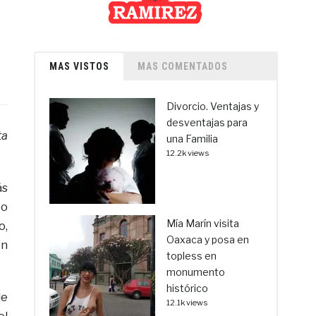
MAS VISTOS
MAS COMENTADOS
Divorcio. Ventajas y
desventajas para
ta
una Familia
12.2k views
ás
to
Mía Marín visita
o,
Oaxaca y posa en
en
topless en
monumento
histórico
de
12.1k views