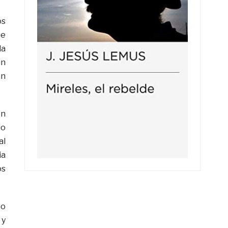
os
ue
la
un
án
ón
lo
al
ia
os
mo
 y