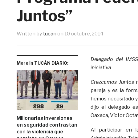
Juntos”
Written by
tucan
on
10 octubre, 2014
Delegado del IMSS
More in TUCÁN DIARIO:
iniciativa
Crezcamos Juntos
n
pareja y es la for
hemos necesitado y
dijo el delegado e
Oaxaca, Víctor Octav
Millonarias inversiones
en seguridad contrastan
Al participar en l
con la violencia que