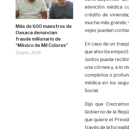
atención médica co
crédito de vivienda
mucha más grande; v
Más de 600 maestros de
vejez puedan contar 
Oaxaca denuncian
fraude millonario de
En caso de un trasp
“México de Mil Colores”
que ahorita empezó 
13 junio, 2026
Juntos
pueda recibir
una córnea y, a lo 
completos o profun
médica en los segu
Social.
Dijo que
Crezcamos
Gobierno de la Repúb
que quiere el Presi
través de la formali