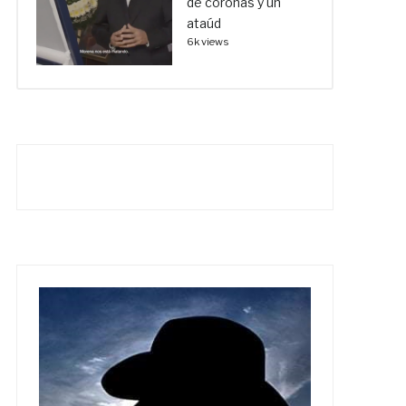
de coronas y un
ataúd
6k views