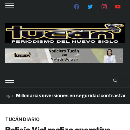
Millonarias inversiones en seguridad contrastan con 
ago
TUCÁN DIARIO
Policía Vial realiza operativo