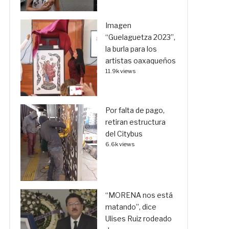
Imagen
“Guelaguetza 2023”,
la burla para los
artistas oaxaqueños
11.9k views
Por falta de pago,
retiran estructura
del Citybus
6.6k views
“MORENA nos está
matando”, dice
Ulises Ruiz rodeado