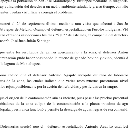
al apoya a la población de San José Manialtepec y Tututepec mediante un diagnósti
hay vulneración del derecho a un medio ambiente saludable y, a su tiempo, contribu
entes puedan visibilizar y corregir el problema.
omenzó el 24 de septiembre último, mediante una visita que efectuó a San Jo
 Tututepec de Melchor Ocampo el defensor especializado en Pueblos Indígenas, Vid
izó otras dos inspecciones los días 25 y 27 de este mes, en compañía del director 
nsoría, José Juan Julián Santiago.
e entre los resultados del primer acercamiento a la zona, el defensor Anton
taminación pudo haber ocasionado la muerte de ganado bovino y ovino, además d
 la laguna de Manialtepec.
rías indicó que el defensor Antonio Agapito recopiló estudios de laborator
os de la zona, los cuales indican que varias reses muertas presentaron nivel
os rojos, posiblemente por la acción de herbicidas y pesticidas en la sangre.
 el origen de la contaminación aún es incierto, pues pese a las pruebas presentad
obladores de la zona culpan de la contaminación a la planta tratadora de agu
Nopala, pues nunca funcionó y permite la descarga de aguas negras de esa comunid
 Defensorías precisó que el defensor especializado Antonio Agapito estableci