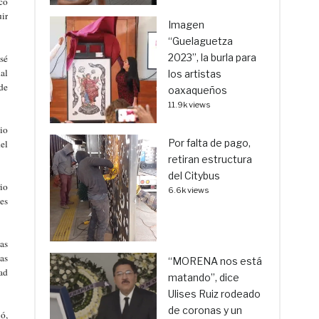
co
ir
Imagen
“Guelaguetza
2023”, la burla para
sé
al
los artistas
de
oaxaqueños
11.9k views
io
Por falta de pago,
el
retiran estructura
del Citybus
io
6.6k views
es
as
as
“MORENA nos está
ad
matando”, dice
Ulises Ruiz rodeado
de coronas y un
ó,