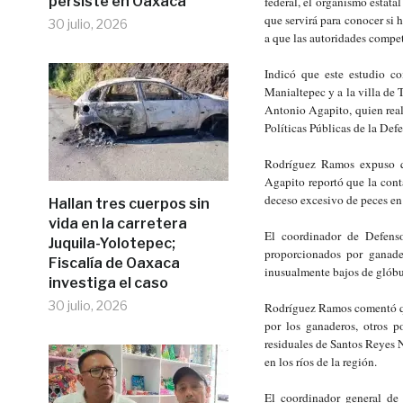
persiste en Oaxaca
federal, el organismo estat
que servirá para conocer si 
30 julio, 2026
a que las autoridades compet
Indicó que este estudio c
Manialtepec y a la villa de
Antonio Agapito, quien real
Políticas Públicas de la Defe
Rodríguez Ramos expuso qu
Agapito reportó que la con
deceso excesivo de peces en
Hallan tres cuerpos sin
vida en la carretera
El coordinador de Defenso
Juquila-Yolotepec;
proporcionados por ganader
Fiscalía de Oaxaca
inusualmente bajos de glóbul
investiga el caso
30 julio, 2026
Rodríguez Ramos comentó que
por los ganaderos, otros p
residuales de Santos Reyes 
en los ríos de la región.
El coordinador general de