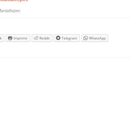
anialtepec
k
Imprimir
Reddit
Telegram
WhatsApp