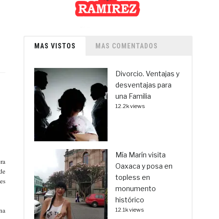
MAS VISTOS
MAS COMENTADOS
Divorcio. Ventajas y
desventajas para
una Familia
12.2k views
Mía Marín visita
ra
Oaxaca y posa en
de
topless en
es
monumento
histórico
na
12.1k views