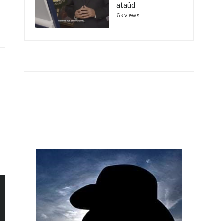
ataúd
6k views