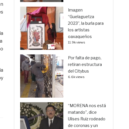
on
Imagen
es
“Guelaguetza
2023”, la burla para
los artistas
la
oaxaqueños
ra
11.9k views
no
Por falta de pago,
retiran estructura
la
del Citybus
6.6k views
oy
“MORENA nos está
matando”, dice
Ulises Ruiz rodeado
de coronas y un