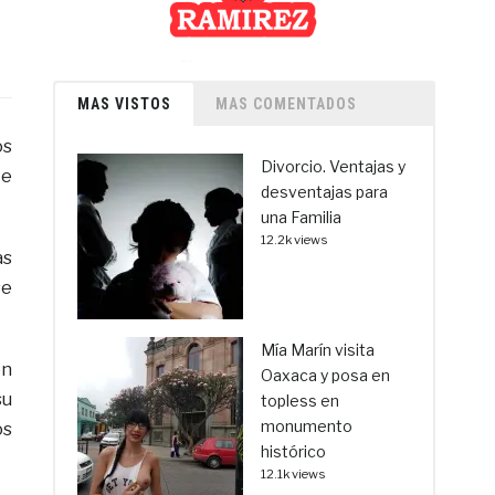
MAS VISTOS
MAS COMENTADOS
os
Divorcio. Ventajas y
te
desventajas para
una Familia
12.2k views
as
se
Mía Marín visita
en
Oaxaca y posa en
su
topless en
monumento
os
histórico
12.1k views