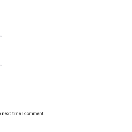
*
*
he next time I comment.