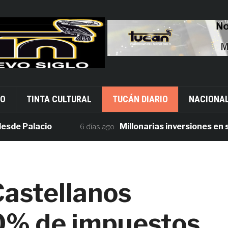
VO
TINTA CULTURAL
TUCÁN DIARIO
NACIONA
Palacio
Millonarias inversiones en segur
6 días ago
astellanos
0% de impuestos