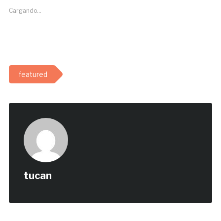
Cargando...
featured
tucan