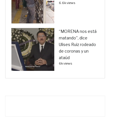
6.6k views
“MORENA nos está
matando”, dice
Ulises Ruiz rodeado
de coronas y un
ataúd
6k views