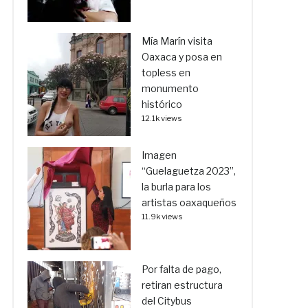
Mía Marín visita
Oaxaca y posa en
topless en
monumento
histórico
12.1k views
Imagen
“Guelaguetza 2023”,
la burla para los
artistas oaxaqueños
11.9k views
Por falta de pago,
retiran estructura
del Citybus