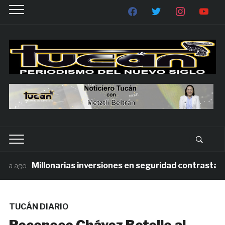
Millonarias inversiones en seguridad contrastan con
 ago
TUCÁN DIARIO
Reconoce Chávez Botello al