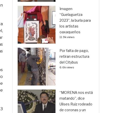
án
Imagen
“Guelaguetza
2023”, la burla para
ra
los artistas
l,
oaxaqueños
ar
11.9k views
as
Por falta de pago,
as
retiran estructura
del Citybus
6.6k views
os
do
se
ue
“MORENA nos está
matando”, dice
Ulises Ruiz rodeado
13
de coronas y un