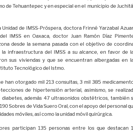
tmo de Tehuantepec y en especial en el municipio de Juchit
 la Unidad de IMSS-Próspera, doctora Frinné Yarzabal Azua
del IMSS en Oaxaca, doctor Juan Ramón Díaz Pimente
ona desde la semana pasada con el objetivo de coordin
la infraestructura del IMSS a su alcance, en favor de l
eron sus viviendas y que se encuentran albergadas en l
stituto Tecnológico del Istmo.
e han otorgado mil 213 consultas, 3 mil 385 medicament
ecciones de hipertensión arterial, asimismo, se realiza
 diabetes, además 47 ultrasonidos obstétricos, también 
l 190 Sobres de Vida Suero Oral, con el apoyo del personal q
dades móviles, así como la unidad móvil quirúrgica.
ores participan 135 personas entre los que destacan 