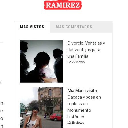
MAS VISTOS
MAS COMENTADOS
Divorcio. Ventajas y
desventajas para
una Familia
12.2k views
l
Mía Marín visita
Oaxaca y posa en
en
topless en
monumento
de
histórico
mo
12.1k views
on