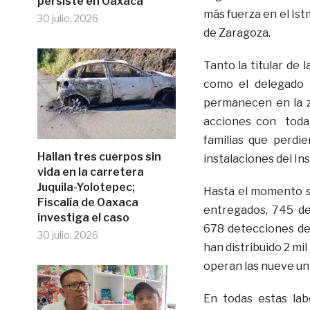
persiste en Oaxaca
más fuerza en el Is
30 julio, 2026
de Zaragoza.
Tanto la titular de
como el delegado 
permanecen en la z
acciones con toda 
familias que perdi
Hallan tres cuerpos sin
instalaciones del In
vida en la carretera
Juquila-Yolotepec;
Hasta el momento s
Fiscalía de Oaxaca
entregados, 745 det
investiga el caso
678 detecciones de
30 julio, 2026
han distribuido 2 mi
operan las nueve uni
En todas estas lab