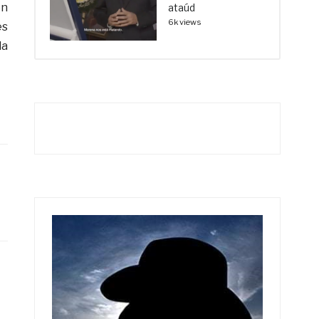
ón
ataúd
6k views
es
la