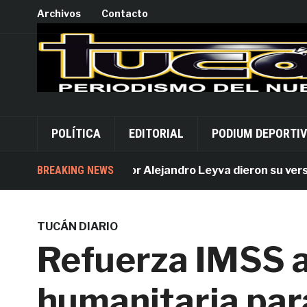
Archivos
Contacto
POLÍTICA
EDITORIAL
PODIUM DEPORTI
Acusados por Alejandro Leyva dieron su versión d
BREAKING NEWS
TUCÁN DIARIO
Refuerza IMSS 
humanitaria par