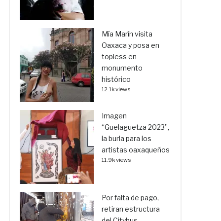
Mía Marín visita
Oaxaca y posa en
topless en
monumento
histórico
12.1k views
Imagen
“Guelaguetza 2023”,
la burla para los
artistas oaxaqueños
11.9k views
Por falta de pago,
retiran estructura
del Citybus