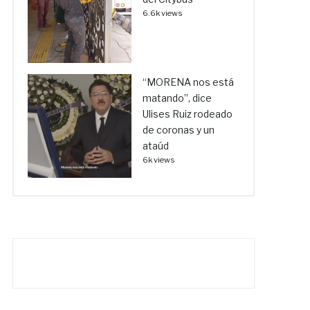
6.6k views
“MORENA nos está
matando”, dice
Ulises Ruiz rodeado
de coronas y un
ataúd
6k views