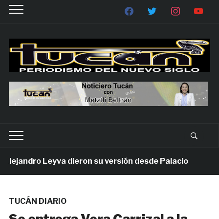
jandro Leyva dieron su versión desde Palacio
1 se
TUCÁN DIARIO
Se entrega Vera Carrizal a la