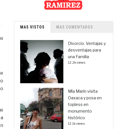
MAS VISTOS
MAS COMENTADOS
as
Divorcio. Ventajas y
desventajas para
una Familia
12.2k views
de
no
ro
Mía Marín visita
Oaxaca y posa en
topless en
as
monumento
 a
histórico
12.1k views
en