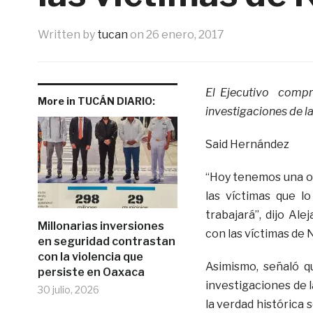
Written by
tucan
on
26 enero, 2017
El Ejecutivo compr
More in TUCÁN DIARIO:
investigaciones de l
Said Hernández
“Hoy tenemos una op
las víctimas que l
trabajará”, dijo Al
Millonarias inversiones
con las víctimas de 
en seguridad contrastan
con la violencia que
Asimismo, señaló 
persiste en Oaxaca
investigaciones de l
30 julio, 2026
la verdad histórica 