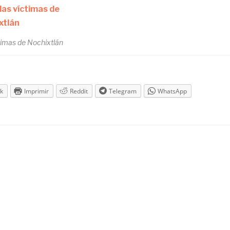
ctimas de Nochixtlán
k
Imprimir
Reddit
Telegram
WhatsApp