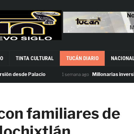
VO
TINTA CULTURAL
TUCÁN DIARIO
NACIONA
desde Palacio
Millonarias inversiones
1 semana ago
con familiares de
Nochixtlán