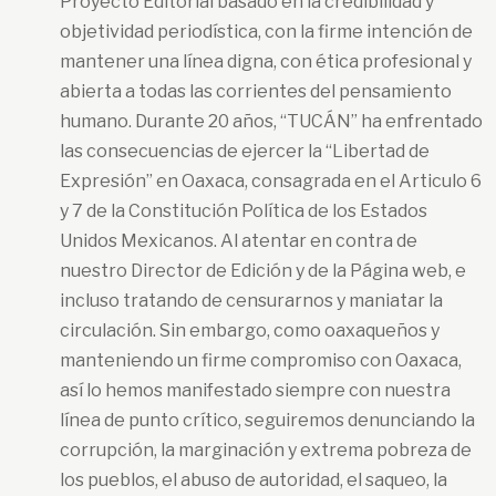
Proyecto Editorial basado en la credibilidad y
objetividad periodística, con la firme intención de
mantener una línea digna, con ética profesional y
abierta a todas las corrientes del pensamiento
humano. Durante 20 años, “TUCÁN” ha enfrentado
las consecuencias de ejercer la “Libertad de
Expresión” en Oaxaca, consagrada en el Articulo 6
y 7 de la Constitución Política de los Estados
Unidos Mexicanos. Al atentar en contra de
nuestro Director de Edición y de la Página web, e
incluso tratando de censurarnos y maniatar la
circulación. Sin embargo, como oaxaqueños y
manteniendo un firme compromiso con Oaxaca,
así lo hemos manifestado siempre con nuestra
línea de punto crítico, seguiremos denunciando la
corrupción, la marginación y extrema pobreza de
los pueblos, el abuso de autoridad, el saqueo, la