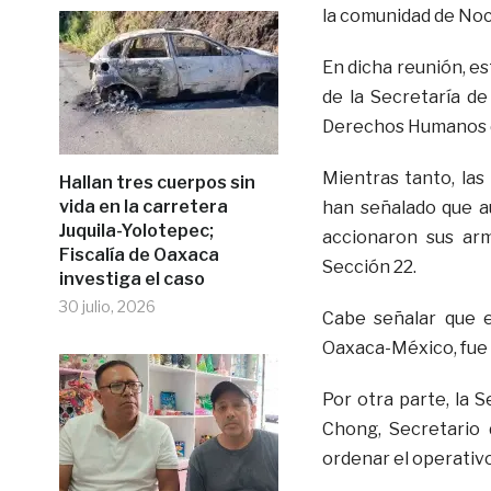
la comunidad de Noc
En dicha reunión, e
de la Secretaría d
Derechos Humanos d
Mientras tanto, las
Hallan tres cuerpos sin
vida en la carretera
han señalado que aú
Juquila-Yolotepec;
accionaron sus ar
Fiscalía de Oaxaca
Sección 22.
investiga el caso
30 julio, 2026
Cabe señalar que e
Oaxaca-México, fue 
Por otra parte, la 
Chong, Secretario
ordenar el operativo