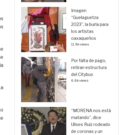
Imagen
“Guelaguetza
os
2023”, la burla para
os
los artistas
oaxaqueños
11.9k views
ue
ue
Por falta de pago,
la
retiran estructura
del Citybus
6.6k views
ta
io
“MORENA nos está
matando”, dice
de
Ulises Ruiz rodeado
de coronas y un