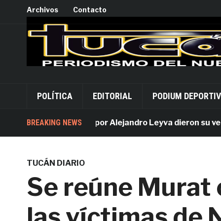
Archivos
Contacto
POLÍTICA
EDITORIAL
PODIUM DEPORTI
BREAKING NEWS
Acusados por Alejandro Leyva dieron su versión 
TUCÁN DIARIO
Se reúne Murat 
las víctimas de 