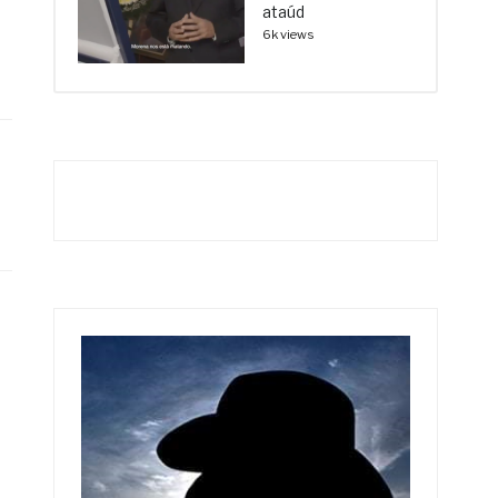
ataúd
6k views