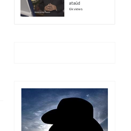
ataúd
6k views