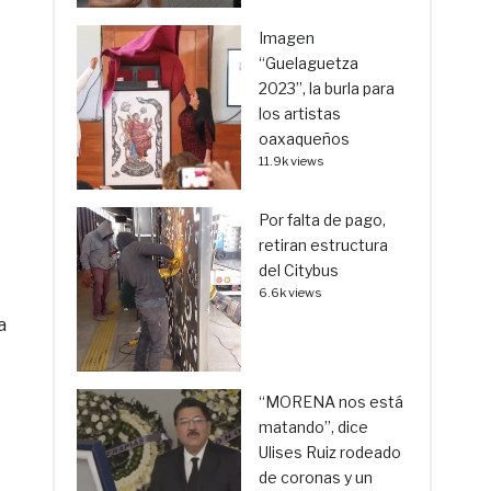
Imagen
“Guelaguetza
2023”, la burla para
los artistas
oaxaqueños
11.9k views
Por falta de pago,
retiran estructura
del Citybus
6.6k views
a
“MORENA nos está
matando”, dice
Ulises Ruiz rodeado
de coronas y un