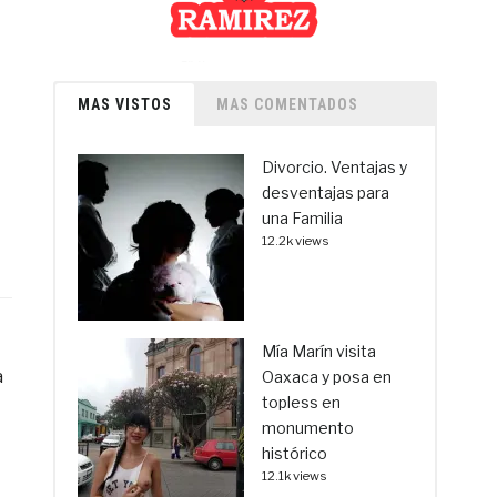
MAS VISTOS
MAS COMENTADOS
Divorcio. Ventajas y
desventajas para
una Familia
12.2k views
Mía Marín visita
a
Oaxaca y posa en
topless en
monumento
histórico
12.1k views