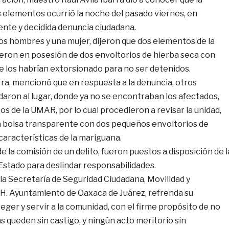
s elementos ocurrió la noche del pasado viernes, en
ente y decidida denuncia ciudadana.
os hombres y una mujer, dijeron que dos elementos de la
ron en posesión de dos envoltorios de hierba seca con
e los habrían extorsionado para no ser detenidos.
rra, mencionó que en respuesta a la denuncia, otros
aron al lugar, donde ya no se encontraban los afectados,
os de la UMAR, por lo cual procedieron a revisar la unidad,
a bolsa transparente con dos pequeños envoltorios de
 características de la mariguana.
e la comisión de un delito, fueron puestos a disposición de l
 Estado para deslindar responsabilidades.
la Secretaría de Seguridad Ciudadana, Movilidad y
l H. Ayuntamiento de Oaxaca de Juárez, refrenda su
er y servir a la comunidad, con el firme propósito de no
as queden sin castigo, y ningún acto meritorio sin