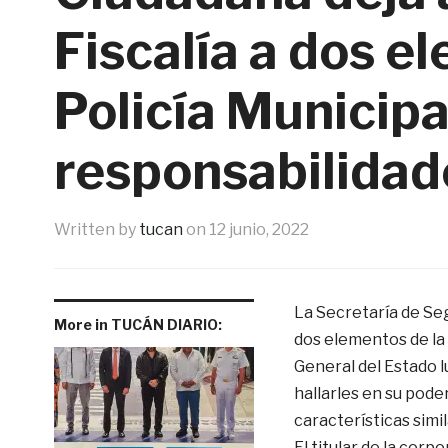
Fiscalía a dos e
Policía Municipa
responsabilidad
Written by
tucan
on
12 junio, 2022
La Secretaría de Seg
More in TUCÁN DIARIO:
dos elementos de la
General del Estado 
hallarles en su pode
características simi
El titular de la corp