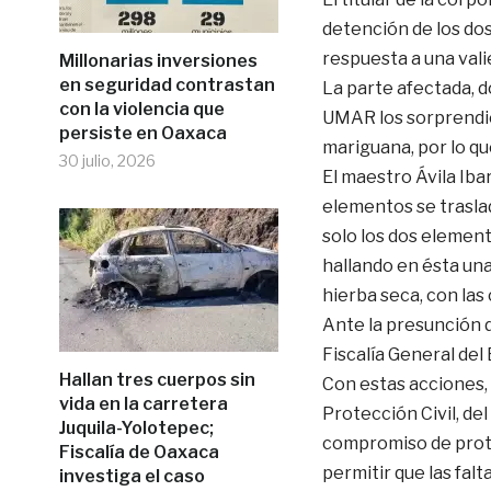
detención de los do
respuesta a una vali
Millonarias inversiones
en seguridad contrastan
La parte afectada, d
con la violencia que
UMAR los sorprendie
persiste en Oaxaca
mariguana, por lo qu
30 julio, 2026
El maestro Ávila Iba
elementos se traslad
solo los dos element
hallando en ésta un
hierba seca, con las
Ante la presunción d
Fiscalía General del
Hallan tres cuerpos sin
Con estas acciones, 
vida en la carretera
Protección Civil, de
Juquila-Yolotepec;
compromiso de proteg
Fiscalía de Oaxaca
permitir que las falt
investiga el caso