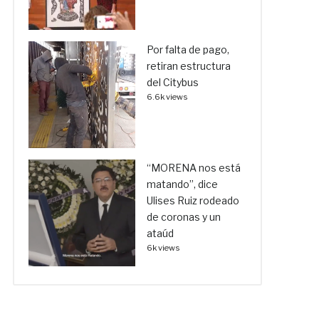
Por falta de pago,
retiran estructura
del Citybus
6.6k views
“MORENA nos está
matando”, dice
Ulises Ruiz rodeado
de coronas y un
ataúd
6k views