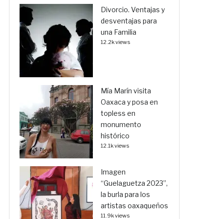
Divorcio. Ventajas y
desventajas para
una Familia
12.2k views
Mía Marín visita
Oaxaca y posa en
topless en
monumento
histórico
12.1k views
Imagen
“Guelaguetza 2023”,
la burla para los
artistas oaxaqueños
11.9k views