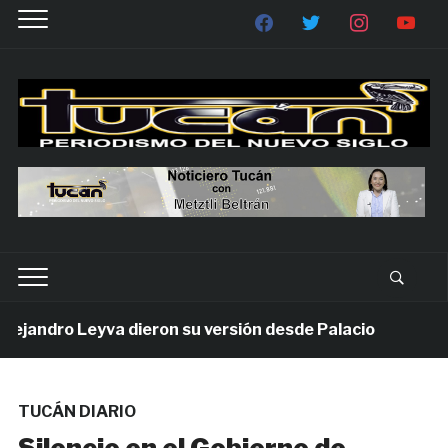
andro Leyva dieron su versión desde Palacio
1 sem
TUCÁN DIARIO
Silencio en el Gobierno de