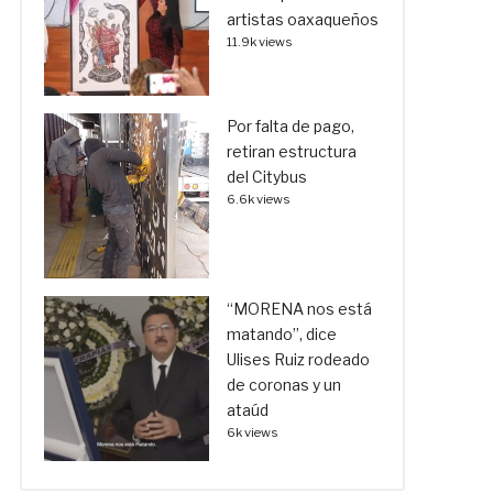
artistas oaxaqueños
11.9k views
Por falta de pago,
retiran estructura
del Citybus
6.6k views
“MORENA nos está
matando”, dice
Ulises Ruiz rodeado
de coronas y un
ataúd
6k views