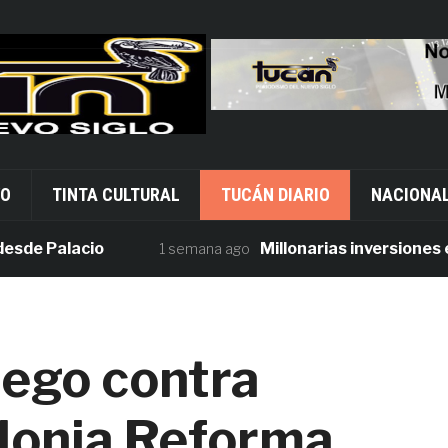
VO
TINTA CULTURAL
TUCÁN DIARIO
NACIONA
Palacio
Millonarias inversiones en seg
1 semana ago
uego contra
olonia Reforma