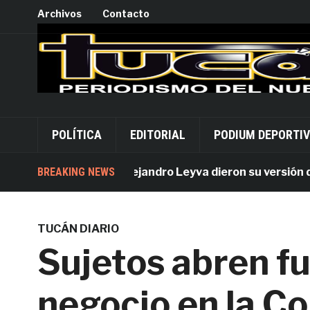
Archivos
Contacto
POLÍTICA
EDITORIAL
PODIUM DEPORTI
Acusados por Alejandro Leyva dieron su versión desde 
BREAKING NEWS
TUCÁN DIARIO
Sujetos abren f
negocio en la C