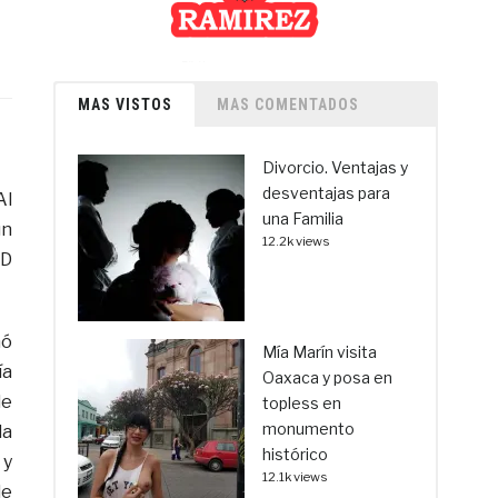
MAS VISTOS
MAS COMENTADOS
Divorcio. Ventajas y
desventajas para
Al
una Familia
un
12.2k views
“D
mó
Mía Marín visita
ía
Oaxaca y posa en
de
topless en
monumento
la
histórico
 y
12.1k views
de