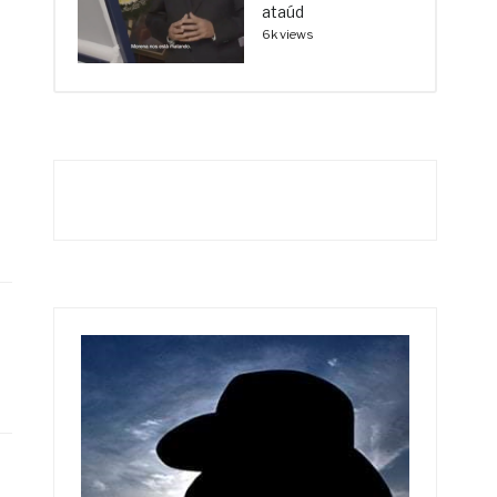
ataúd
6k views