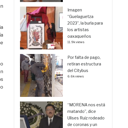
in
Imagen
“Guelaguetza
2023”, la burla para
ia
los artistas
ía
oaxaqueños
ue
11.9k views
Por falta de pago,
po
retiran estructura
del Citybus
ón
6.6k views
os
bo
“MORENA nos está
matando”, dice
Ulises Ruiz rodeado
de coronas y un