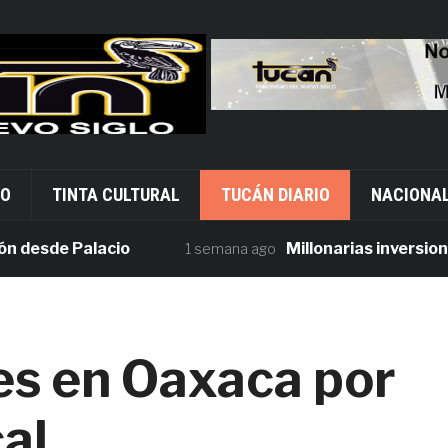
VO
TINTA CULTURAL
TUCÁN DIARIO
NACIONA
sde Palacio
Millonarias inversiones en
1 semana ago
es en Oaxaca por
al