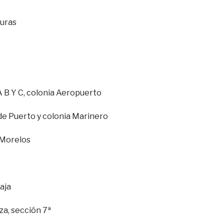
duras
A B Y C, colonia Aeropuerto
de Puerto y colonia Marinero
 Morelos
baja
za, sección 7ª