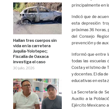
principalmente en la
Indicó que de acuer
esta depresión tro
próximas 36 horas, 
del Consejo Region
Hallan tres cuerpos sin
prevención y de auxil
vida en la carretera
Juquila-Yolotepec;
Informó que entre l
Fiscalía de Oaxaca
todas las escuelas 
investiga el caso
Costa y el Istmo de 
30 julio, 2026
y docentes. El día de
educativas en esta 
La Secretaría de Se
Auxilio a la Poblac
Ejército Mexicano ac