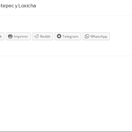
otepec y Loxicha
k
Imprimir
Reddit
Telegram
WhatsApp