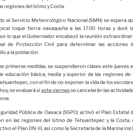
s regiones del Istmo y Costa.
do al Servicio Meteorológico Nacional (SMN) se espera q
pical toque tierra oaxaqueña a las 17:00 horas y duré l
por lo que el Gobernador encabezó la reunión extraordinar
al de Protección Civil para determinar las acciones 
io a la población.
as primeras medidas, se suspendieron clases este jueves 
de educación básica, media y superior de las regiones de 
Tehuantepec, con el fin de no exponer la vida de los escolar
 hoy, se evaluará si
este viernes
se cancelarán las actividad
zona.
guridad Pública de Oaxaca (SSPO) activó el Plan Estatal 
ión en las regiones del Istmo de Tehuantepec y la Costa, 
tivo el Plan DN-III, así como la Secretaría de la Marina inic