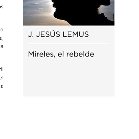
os
lo
a,
la
il
el
ua