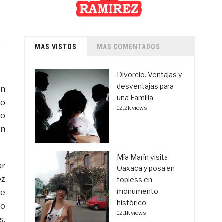
MAS VISTOS
MAS COMENTADOS
Divorcio. Ventajas y
desventajas para
ón
una Familia
ro
12.2k views
do
ón
Mía Marín visita
ar
Oaxaca y posa en
ez
topless en
monumento
de
histórico
bo
12.1k views
s,