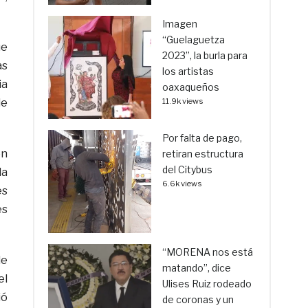
Imagen
“Guelaguetza
ue
2023”, la burla para
as
los artistas
ia
oaxaqueños
de
11.9k views
Por falta de pago,
en
retiran estructura
del Citybus
la
6.6k views
es
es
“MORENA nos está
de
matando”, dice
el
Ulises Ruiz rodeado
ió
de coronas y un