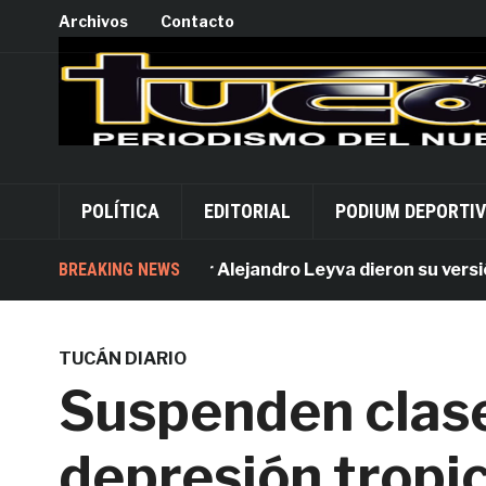
Archivos
Contacto
POLÍTICA
EDITORIAL
PODIUM DEPORTI
Acusados por Alejandro Leyva dieron su versión de
BREAKING NEWS
TUCÁN DIARIO
Suspenden clas
depresión tropic