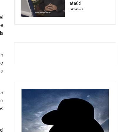
ataúd
6k views
el
se
is
on
mo
ra
na
de
os
sí