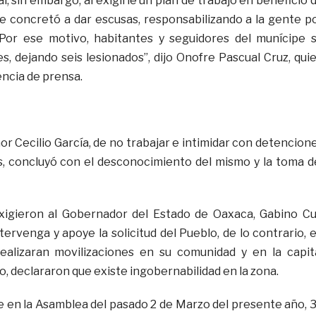
, sin embargo, al exigirle un plan de trabajo en beneficio 
se concretó a dar escusas, responsabilizando a la gente p
 Por ese motivo, habitantes y seguidores del munícipe 
s, dejando seis lesionados”, dijo Onofre Pascual Cruz, qui
ncia de prensa.
or Cecilio García, de no trabajar e intimidar con detencion
, concluyó con el desconocimiento del mismo y la toma d
xigieron al Gobernador del Estado de Oaxaca, Gabino C
ervenga y apoye la solicitud del Pueblo, de lo contrario, 
realizaran movilizaciones en su comunidad y en la capit
, declararon que existe ingobernabilidad en la zona.
 en la Asamblea del pasado 2 de Marzo del presente año, 