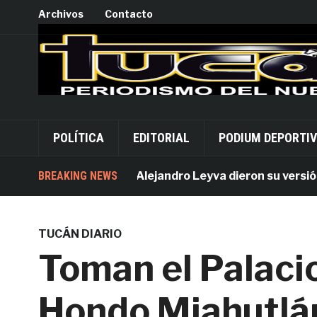
Archivos
Contacto
POLÍTICA
EDITORIAL
PODIUM DEPORTI
Acusados por Alejandro Leyva dieron su versión des
BREAKING NEWS
TUCÁN DIARIO
Toman el Palaci
Hondo Miahutlá