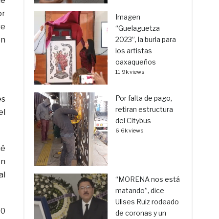
de
or
Imagen
se
“Guelaguetza
en
2023”, la burla para
los artistas
oaxaqueños
11.9k views
Por falta de pago,
es
retiran estructura
el
del Citybus
6.6k views
ué
en
al
“MORENA nos está
matando”, dice
Ulises Ruiz rodeado
30
de coronas y un