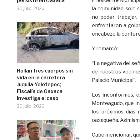
Presidente Municipal
persiste en Oaxaca
30 julio, 2026
la comunidad, solo 
no poder trabajar.
enfrentaron a golpe
encabezo la confere
Y remarcó:
“La negativa del señ
Hallan tres cuerpos sin
de nuestros vecinos
vida en la carretera
Palacio Municipal”.
Juquila-Yolotepec;
Fiscalía de Oaxaca
Los inconformes, e
investiga el caso
Monteagudo, que int
30 julio, 2026
los próximos días 
oaxaqueña. Asimismo
Cabe mencionar, que