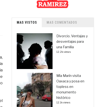
MAS VISTOS
MAS COMENTADOS
Divorcio. Ventajas y
desventajas para
una Familia
12.2k views
a,
la
la
Mía Marín visita
se
Oaxaca y posa en
io
topless en
monumento
histórico
el
12.1k views