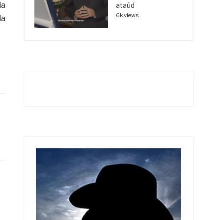
la
ataúd
6k views
da