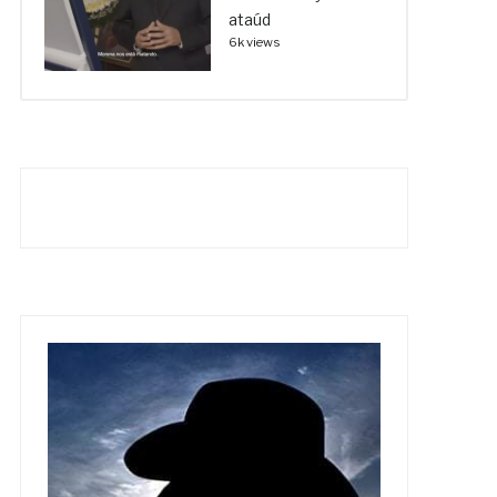
ataúd
6k views