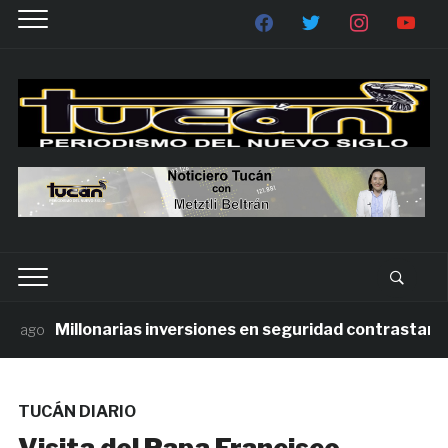
Millonarias inversiones en seguridad contrastan con 
ago
TUCÁN DIARIO
Visita del Papa Francisco