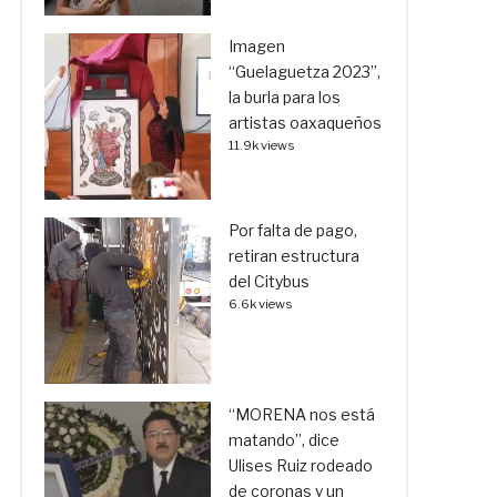
Imagen
“Guelaguetza 2023”,
la burla para los
artistas oaxaqueños
11.9k views
Por falta de pago,
retiran estructura
del Citybus
6.6k views
“MORENA nos está
matando”, dice
Ulises Ruiz rodeado
de coronas y un