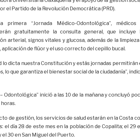
adora Universitaria Oaxaqueña y el apoyo de la gestión socia
por el Partido de la Revolución Democrática (PRD).
a primera “Jornada Médico-Odontológica”, médicos
cerán gratuitamente la consulta general, que incluye 
ón arterial, signos vitales y glucosa, además de la limpieza
aplicación de flúor y el uso correcto del cepillo bucal.
ud lo dicta nuestra Constitución y estás jornadas permitirán 
s, lo que garantiza el bienestar social de la ciudadanía”, indi
– Odontológica” inició a las 10 de la mañana y concluyó po
 horas.
to de gestión, los servicios de salud estarán en la Costa c
s: el día 28 de este mes en la población de Copalita; el 29 
 el 30 en San Miguel del Puerto.