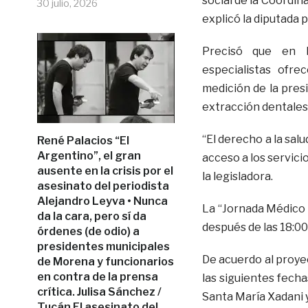
social de la Coordin
30 julio, 2026
explicó la diputada 
Precisó que en l
especialistas ofre
medición de la presi
extracción dentales, 
“El derecho a la sal
René Palacios “El
Argentino”, el gran
acceso a los servicio
ausente en la crisis por el
la legisladora.
asesinato del periodista
Alejandro Leyva • Nunca
La “Jornada Médico 
da la cara, pero sí da
después de las 18:00
órdenes (de odio) a
presidentes municipales
De acuerdo al proyec
de Morena y funcionarios
en contra de la prensa
las siguientes fecha
crítica. Julisa Sánchez /
Santa María Xadani y
Tucán El asesinato del