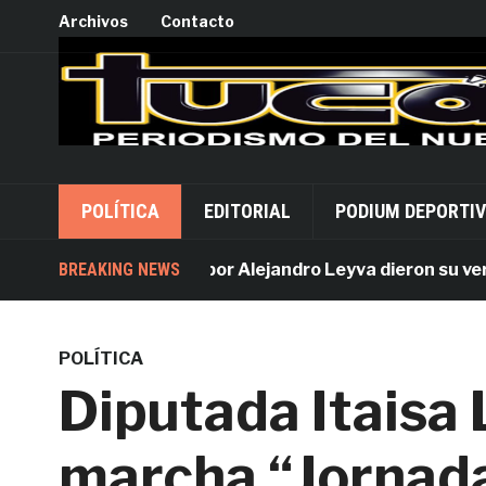
Archivos
Contacto
POLÍTICA
EDITORIAL
PODIUM DEPORTI
BREAKING NEWS
Acusados por Alejandro Leyva dieron su versión 
POLÍTICA
Diputada Itaisa
marcha “Jornad