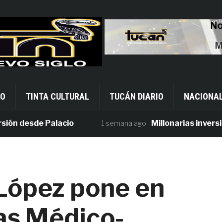
VO
TINTA CULTURAL
TUCÁN DIARIO
NACIONA
desde Palacio
Millonarias inversiones
1 semana ago
 López pone en
as Médico-