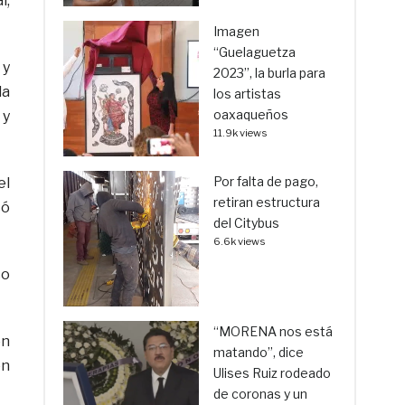
l,
Imagen
“Guelaguetza
 y
2023”, la burla para
la
los artistas
oaxaqueños
 y
11.9k views
Por falta de pago,
el
retiran estructura
có
del Citybus
6.6k views
co
“MORENA nos está
on
matando”, dice
en
Ulises Ruiz rodeado
de coronas y un