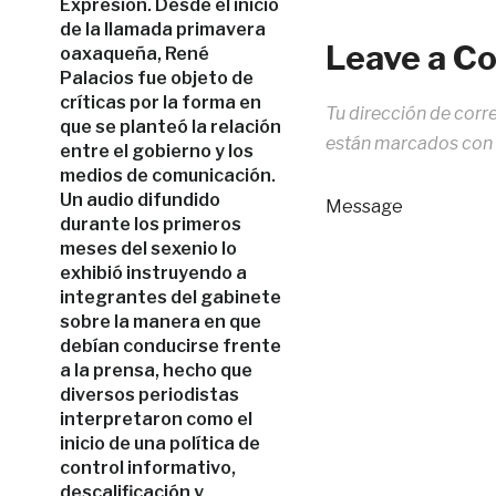
Expresión. Desde el inicio
de la llamada primavera
Leave a 
oaxaqueña, René
Palacios fue objeto de
críticas por la forma en
Tu dirección de corr
que se planteó la relación
están marcados con
entre el gobierno y los
medios de comunicación.
Un audio difundido
Message
durante los primeros
meses del sexenio lo
exhibió instruyendo a
integrantes del gabinete
sobre la manera en que
debían conducirse frente
a la prensa, hecho que
diversos periodistas
interpretaron como el
inicio de una política de
control informativo,
descalificación y