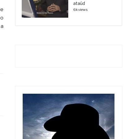
ataúd
de
6k views
ro
 a