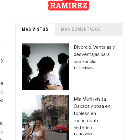
MAS VISTOS
MAS COMENTADOS
Divorcio. Ventajas y
desventajas para
 y
una Familia
12.2k views
de
de
Mía Marín visita
ez
Oaxaca y posa en
topless en
monumento
s,
histórico
so
12.1k views