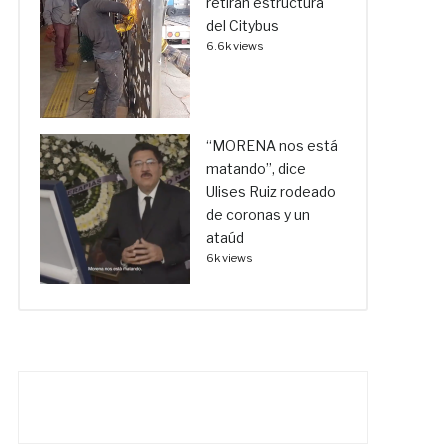
retiran estructura
del Citybus
6.6k views
“MORENA nos está
matando”, dice
Ulises Ruiz rodeado
de coronas y un
ataúd
6k views