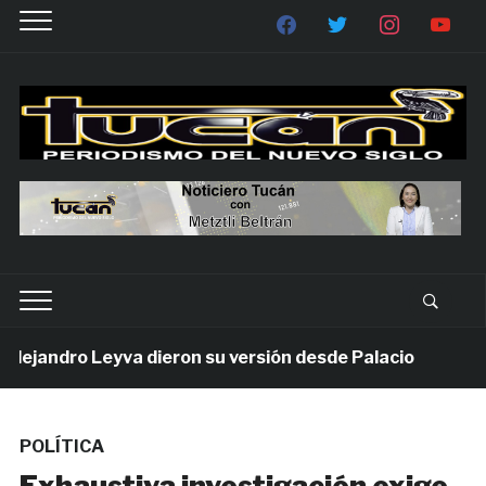
jandro Leyva dieron su versión desde Palacio
1 se
POLÍTICA
Exhaustiva investigación exige