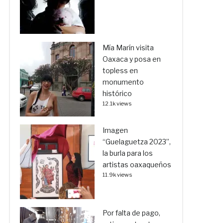
Mía Marín visita
Oaxaca y posa en
topless en
monumento
histórico
12.1k views
Imagen
“Guelaguetza 2023”,
la burla para los
artistas oaxaqueños
11.9k views
Por falta de pago,