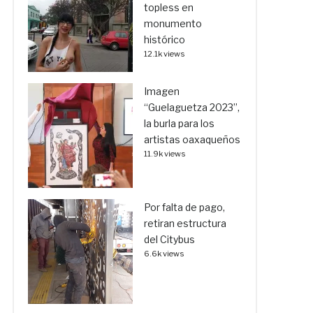
topless en
monumento
histórico
12.1k views
Imagen
“Guelaguetza 2023”,
la burla para los
artistas oaxaqueños
11.9k views
Por falta de pago,
retiran estructura
del Citybus
6.6k views