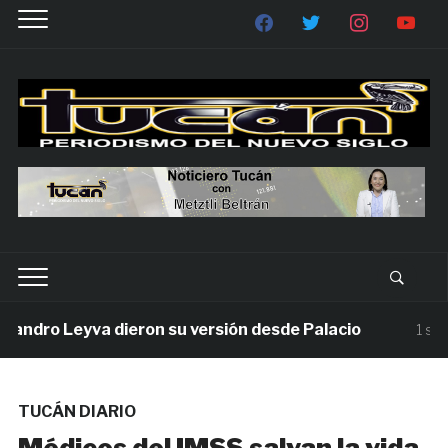
ndro Leyva dieron su versión desde Palacio
1 seman
TUCÁN DIARIO
Médicos del IMSS salvan la vida