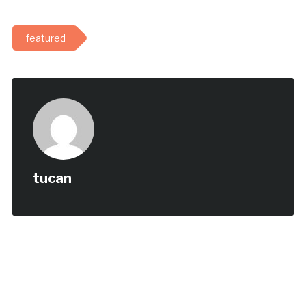
featured
tucan